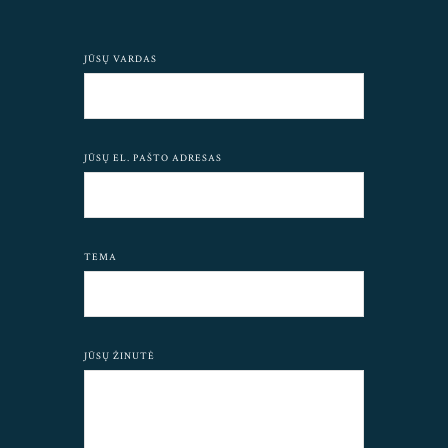
JŪSŲ VARDAS
JŪSŲ EL. PAŠTO ADRESAS
TEMA
JŪSŲ ŽINUTĖ