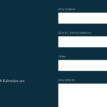
JŪSŲ VARDAS
JŪSŲ EL. PAŠTO ADRESAS
TEMA
8 Kalvarijos sav.
JŪSŲ ŽINUTĖ